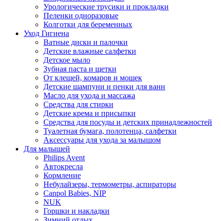
Урологические трусики и прокладки
Пеленки одноразовые
Колготки для беременных
Уход Гигиена
Ватные диски и палочки
Детские влажные салфетки
Детское мыло
Зубная паста и щетки
От клещей, комаров и мошек
Детские шампуни и пенки для ванн
Масло для ухода и массажа
Средства для стирки
Детские крема и присыпки
Средства для посуды и детских принадлежностей
Туалетная бумага, полотенца, салфетки
Аксессуары для ухода за малышом
Для малышей
Philips Avent
Автокресла
Кормление
Небулайзеры, термометры, аспираторы
Canpol Babies, NIP
NUK
Горшки и накладки
Зимний отдых