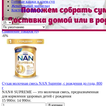
Готовые кашки и крем-суп
Жевательный мармелад
Коктейли и Йогурт
Список
/
Сетка
Сравнение товаров (0)
-6%
Cухая молочная смесь NAN Supreme, с рождения до года, 800
г
NAN® SUPREME — это молочная смесь, предназначенная
для кормления здоровых детей с рождения
15 990тг.
14 990тг.