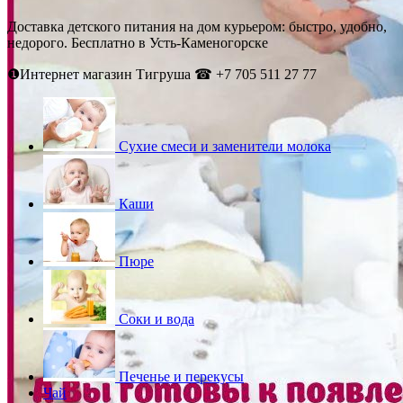
Доставка детского питания на дом курьером: быстро, удобно,
недорого. Бесплатно в Усть-Каменогорске
❶Интернет магазин Тигруша ☎ +7 705 511 27 77
Сухие смеси и заменители молока
Каши
Пюре
Соки и вода
Печенье и перекусы
Чай