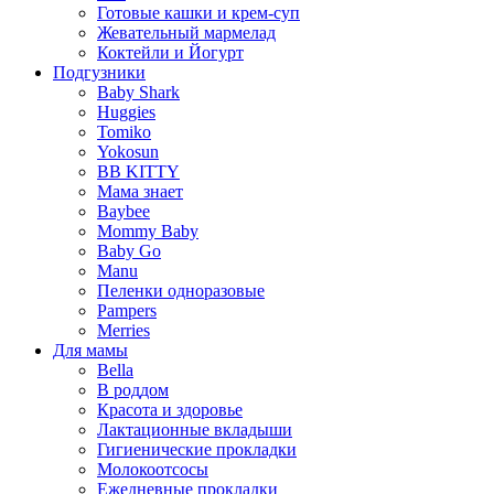
Готовые кашки и крем-суп
Жевательный мармелад
Коктейли и Йогурт
Подгузники
Baby Shark
Huggies
Tomiko
Yokosun
BB KITTY
Мама знает
Baybee
Mommy Baby
Baby Go
Manu
Пеленки одноразовые
Pampers
Merries
Для мамы
Bella
В роддом
Красота и здоровье
Лактационные вкладыши
Гигиенические прокладки
Молокоотсосы
Ежедневные прокладки