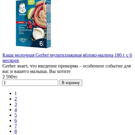
Каша молочная Gerber мультизлаковая яблоко-малина 180 г с 6
месяцев
Gerber знает, что введение прикорма – особенное событие для
вас и вашего малыша. Вы хотите
2 590тг.
1
2
3
4
5
6
7
8