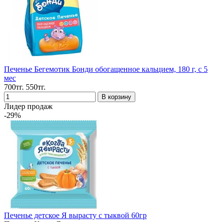
Печенье Бегемотик Бонди обогащенное кальцием, 180 г, с 5
мес
700тг.
550тг.
Лидер продаж
-29%
Печенье детское Я вырасту с тыквой 60гр