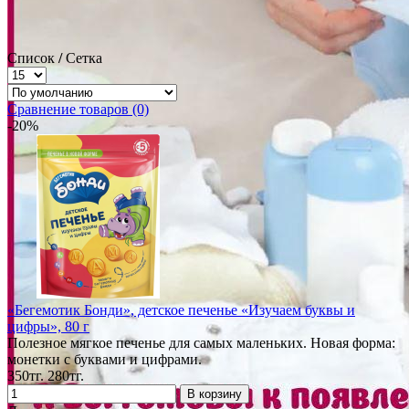
Список
/
Сетка
Сравнение товаров (0)
-20%
«Бегемотик Бонди», детское печенье «Изучаем буквы и
цифры», 80 г
Полезное мягкое печенье для самых маленьких. Новая форма:
монетки с буквами и цифрами.
350тг.
280тг.