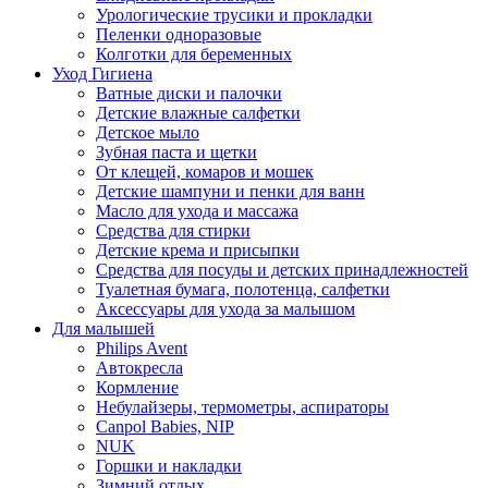
Урологические трусики и прокладки
Пеленки одноразовые
Колготки для беременных
Уход Гигиена
Ватные диски и палочки
Детские влажные салфетки
Детское мыло
Зубная паста и щетки
От клещей, комаров и мошек
Детские шампуни и пенки для ванн
Масло для ухода и массажа
Средства для стирки
Детские крема и присыпки
Средства для посуды и детских принадлежностей
Туалетная бумага, полотенца, салфетки
Аксессуары для ухода за малышом
Для малышей
Philips Avent
Автокресла
Кормление
Небулайзеры, термометры, аспираторы
Canpol Babies, NIP
NUK
Горшки и накладки
Зимний отдых