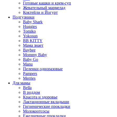
Готовые кашки и крем-суп
Жевательный мармелад
Коктейли и Йогурт
Подгузники
Baby Shark
Huggies
Tomiko
Yokosun
BB KITTY
Мама знает
Baybee
Mommy Baby
Baby Go
Manu
Пеленки одноразовые
Pampers
Merries
Для мамы
Bella
В роддом
Красота и здоровье
Лактационные вкладыши
Гигиенические прокладки
Молокоотсосы
Ежедневные прокладки