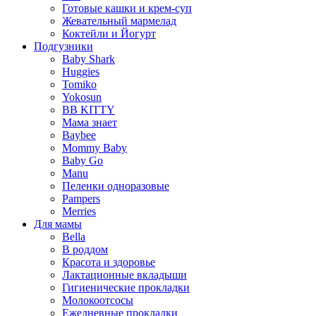
Готовые кашки и крем-суп
Жевательный мармелад
Коктейли и Йогурт
Подгузники
Baby Shark
Huggies
Tomiko
Yokosun
BB KITTY
Мама знает
Baybee
Mommy Baby
Baby Go
Manu
Пеленки одноразовые
Pampers
Merries
Для мамы
Bella
В роддом
Красота и здоровье
Лактационные вкладыши
Гигиенические прокладки
Молокоотсосы
Ежедневные прокладки