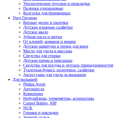
Урологические трусики и прокладки
Пеленки одноразовые
Колготки для беременных
Уход Гигиена
Ватные диски и палочки
Детские влажные салфетки
Детское мыло
Зубная паста и щетки
От клещей, комаров и мошек
Детские шампуни и пенки для ванн
Масло для ухода и массажа
Средства для стирки
Детские крема и присыпки
Средства для посуды и детских принадлежностей
Туалетная бумага, полотенца, салфетки
Аксессуары для ухода за малышом
Для малышей
Philips Avent
Автокресла
Кормление
Небулайзеры, термометры, аспираторы
Canpol Babies, NIP
NUK
Горшки и накладки
Зимний отдых