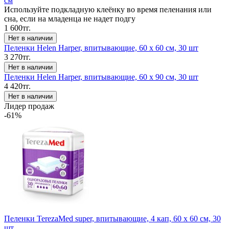
см
Используйте подкладную клеёнку во время пеленания или
сна, если на младенца не надет подгу
1 600тг.
Пеленки Helen Harper, впитывающие, 60 х 60 см, 30 шт
3 270тг.
Пеленки Helen Harper, впитывающие, 60 х 90 см, 30 шт
4 420тг.
Лидер продаж
-61%
Пеленки TerezaMed super, впитывающие, 4 кап, 60 х 60 см, 30
шт