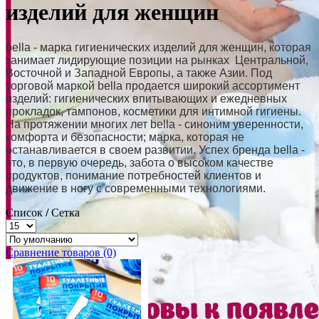
изделий для женщин
bella - марка гигиенических изделий для женщин, которая
занимает лидирующие позиции на рынках Центральной,
Восточной и Западной Европы, а также Азии. Под
торговой маркой bella продается широкий ассортимент
изделий: гигиенических впитывающих и ежедневных
прокладок, тампонов, косметики для интимной гигиены.
На протяжении многих лет bella - синоним уверенности,
комфорта и безопасности; марка, которая не
останавливается в своем развитии. Успех бренда bella -
это, в первую очередь, забота о высоком качестве
продуктов, понимание потребностей клиентов и
движение в ногу с современными технологиями.
Список
/
Сетка
Сравнение товаров (0)