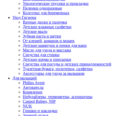
Урологические трусики и прокладки
Пеленки одноразовые
Колготки для беременных
Уход Гигиена
Ватные диски и палочки
Детские влажные салфетки
Детское мыло
Зубная паста и щетки
От клещей, комаров и мошек
Детские шампуни и пенки для ванн
Масло для ухода и массажа
Средства для стирки
Детские крема и присыпки
Средства для посуды и детских принадлежностей
Туалетная бумага, полотенца, салфетки
Аксессуары для ухода за малышом
Для малышей
Philips Avent
Автокресла
Кормление
Небулайзеры, термометры, аспираторы
Canpol Babies, NIP
NUK
Горшки и накладки
Зимний отдых