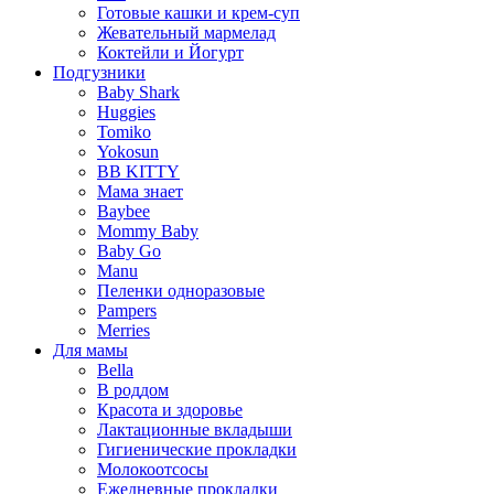
Готовые кашки и крем-суп
Жевательный мармелад
Коктейли и Йогурт
Подгузники
Baby Shark
Huggies
Tomiko
Yokosun
BB KITTY
Мама знает
Baybee
Mommy Baby
Baby Go
Manu
Пеленки одноразовые
Pampers
Merries
Для мамы
Bella
В роддом
Красота и здоровье
Лактационные вкладыши
Гигиенические прокладки
Молокоотсосы
Ежедневные прокладки