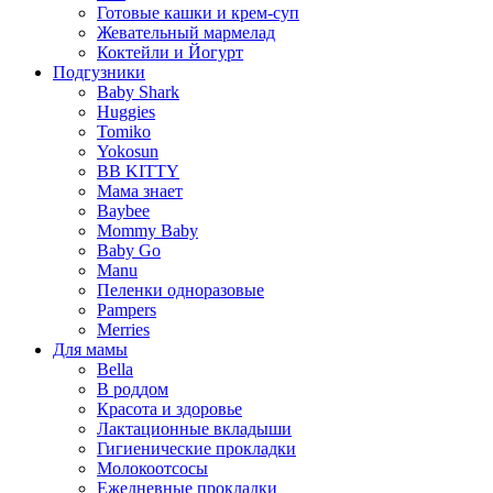
Готовые кашки и крем-суп
Жевательный мармелад
Коктейли и Йогурт
Подгузники
Baby Shark
Huggies
Tomiko
Yokosun
BB KITTY
Мама знает
Baybee
Mommy Baby
Baby Go
Manu
Пеленки одноразовые
Pampers
Merries
Для мамы
Bella
В роддом
Красота и здоровье
Лактационные вкладыши
Гигиенические прокладки
Молокоотсосы
Ежедневные прокладки