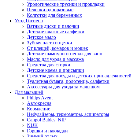
Урологические трусики и прокладки
Пеленки одноразовые
Колготки для беременных
Уход Гигиена
Ватные диски и палочки
Детские влажные салфетки
Детское мыло
Зубная паста и щетки
От клещей, комаров и мошек
Детские шампуни и пенки для ванн
Масло для ухода и массажа
Средства для стирки
Детские крема и присыпки
Средства для посуды и детских принадлежностей
Туалетная бумага, полотенца, салфетки
Аксессуары для ухода за малышом
Для малышей
Philips Avent
Автокресла
Кормление
Небулайзеры, термометры, аспираторы
Canpol Babies, NIP
NUK
Горшки и накладки
Зимний отдых