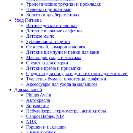
Урологические трусики и прокладки
Пеленки одноразовые
Колготки для беременных
Уход Гигиена
Ватные диски и палочки
Детские влажные салфетки
Детское мыло
Зубная паста и щетки
От клещей, комаров и мошек
Детские шампуни и пенки для ванн
Масло для ухода и массажа
Средства для стирки
Детские крема и присыпки
Средства для посуды и детских принадлежностей
Туалетная бумага, полотенца, салфетки
Аксессуары для ухода за малышом
Для малышей
Philips Avent
Автокресла
Кормление
Небулайзеры, термометры, аспираторы
Canpol Babies, NIP
NUK
Горшки и накладки
Зимний отдых