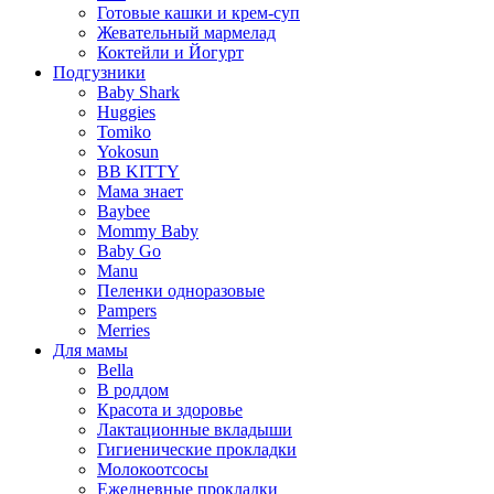
Готовые кашки и крем-суп
Жевательный мармелад
Коктейли и Йогурт
Подгузники
Baby Shark
Huggies
Tomiko
Yokosun
BB KITTY
Мама знает
Baybee
Mommy Baby
Baby Go
Manu
Пеленки одноразовые
Pampers
Merries
Для мамы
Bella
В роддом
Красота и здоровье
Лактационные вкладыши
Гигиенические прокладки
Молокоотсосы
Ежедневные прокладки